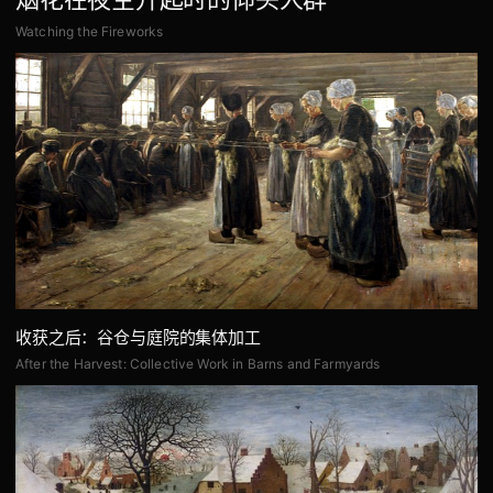
Watching the Fireworks
收获之后：谷仓与庭院的集体加工
After the Harvest: Collective Work in Barns and Farmyards