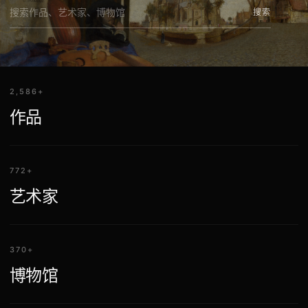
搜索
2,586+
作品
772+
艺术家
370+
博物馆