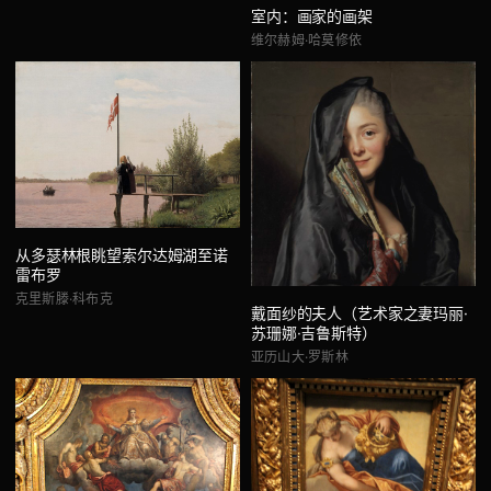
室内：画家的画架
维尔赫姆·哈莫修依
从多瑟林根眺望索尔达姆湖至诺
雷布罗
克里斯滕·科布克
戴面纱的夫人（艺术家之妻玛丽·
苏珊娜·吉鲁斯特）
亚历山大·罗斯林