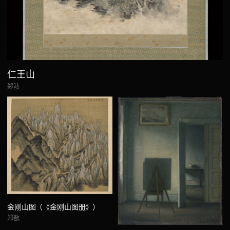
仁王山
郑敾
金刚山图（《金刚山图册》）
郑敾