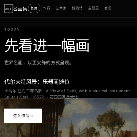
名画集
首页
作品
艺术家
博物馆
主题展
发现
ART
TODAY
搜
索
先看进一幅画
名
画
集
世界名画，以更安静的方式呈现。
代尔夫特风景：乐器商摊位
卡雷尔·法布里蒂乌斯 · A View of Delft, with a Musical Instrument
Seller's Stall · 1652年 · 英国国家美术馆
进入作品
→