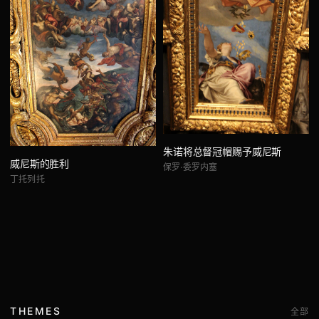
朱诺将总督冠帽赐予威尼斯
威尼斯的胜利
保罗·委罗内塞
丁托列托
THEMES
全部