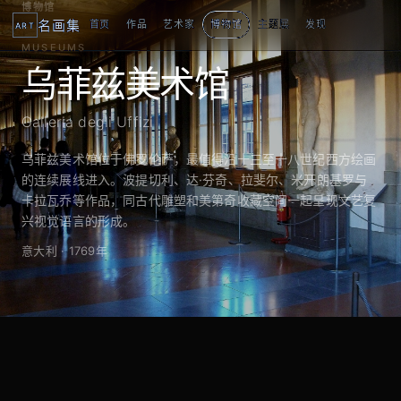
博物馆
名画集
首页
作品
艺术家
博物馆
主题展
发现
ART
MUSEUMS
乌菲兹美术馆
Galleria degli Uffizi
乌菲兹美术馆位于佛罗伦萨，最值得沿十三至十八世纪西方绘画
的连续展线进入。波提切利、达·芬奇、拉斐尔、米开朗基罗与
卡拉瓦乔等作品，同古代雕塑和美第奇收藏空间一起呈现文艺复
兴视觉语言的形成。
意大利 · 1769年