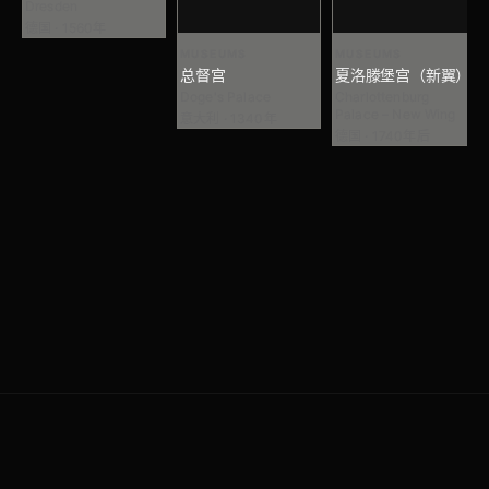
Dresden
德国 · 1560年
MUSEUMS
MUSEUMS
总督宫
夏洛滕堡宫（新翼）
Doge's Palace
Charlottenburg
Palace – New Wing
意大利 · 1340年
德国 · 1740年后