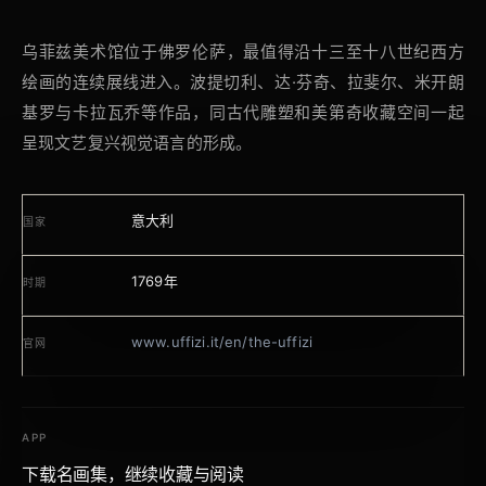
乌菲兹美术馆位于佛罗伦萨，最值得沿十三至十八世纪西方
绘画的连续展线进入。波提切利、达·芬奇、拉斐尔、米开朗
基罗与卡拉瓦乔等作品，同古代雕塑和美第奇收藏空间一起
呈现文艺复兴视觉语言的形成。
意大利
国家
1769年
时期
www.uffizi.it/en/the-uffizi
官网
APP
下载名画集，继续收藏与阅读