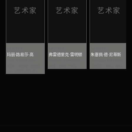
艺术家
艺术家
艺术家
ARTISTS
ARTISTS
ARTISTS
玛丽·路易莎·高
弗雷德里克·雷明顿
朱塞佩·德·尼蒂斯
Mary Louisa Gow
Frederic Remington
Giuseppe De Nittis
英国 · 1851年12月25
美国 · 1861-1909
意大利 · 1846-1884
日-1929年5月27日