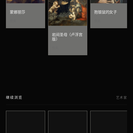
蒙娜丽莎
抱银鼠的女子
佚名
佚名
岩间圣母（卢浮宫
版）
佚名
继续浏览
艺术家