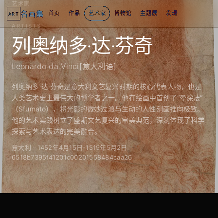
艺术家
名画集
首页
作品
艺术家
博物馆
主题展
发现
ART
ARTISTS
列奥纳多·达·芬奇
Leonardo da Vinci[意大利语]
列奥纳多·达·芬奇是意大利文艺复兴时期的核心代表人物，也是
人类艺术史上最伟大的博学者之一。他在绘画中首创了“晕涂法”
（Sfumato），将光影的微妙过渡与生动的人性刻画推向极致。
他的艺术实践树立了盛期文艺复兴的审美典范，深刻体现了科学
探索与艺术表达的完美融合。
意大利 · 1452年4月15日-1519年5月2日
6518b7395f41201c00201558484caa26