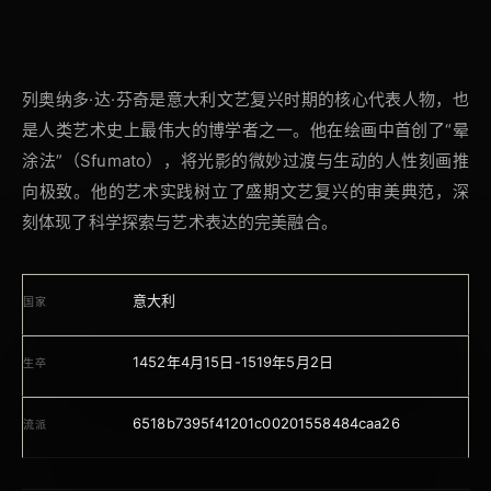
列奥纳多·达·芬奇是意大利文艺复兴时期的核心代表人物，也
是人类艺术史上最伟大的博学者之一。他在绘画中首创了“晕
涂法”（Sfumato），将光影的微妙过渡与生动的人性刻画推
向极致。他的艺术实践树立了盛期文艺复兴的审美典范，深
刻体现了科学探索与艺术表达的完美融合。
意大利
国家
1452年4月15日-1519年5月2日
生卒
6518b7395f41201c00201558484caa26
流派