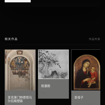
相关作品
作品列表
观瀑图
马远
圣克莱门特德塔乌
圣母子
尔后殿壁画
西莫内·马尔蒂尼