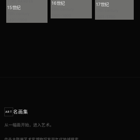
TIME RANGES
16世纪
17世纪
15世纪
16th century
17th century
15th century
1501-1600
1601-1700
1401-1500
名画集
ART
从一幅画开始，进入艺术。
作品
主题展
艺术家
博物馆
发现
年代
地域
搜索