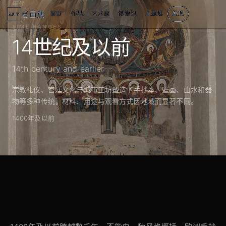
年代
名画集
首页
作品
艺术家
博物馆
主题展
发现
ART
TIME RANGES
14世纪及以前
14th century and earlier
宗教礼仪、宫廷文化与城市工坊塑造了手抄本、壁画、山水和器
物等多种传统，材料、用途与观看方式因地域而显著不同。
1400年及以前