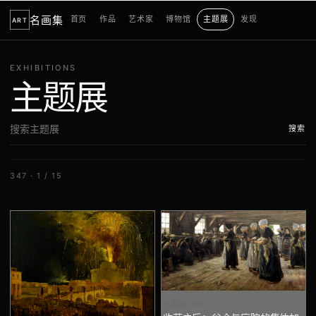
名画集
首页
作品
艺术家
博物馆
主题展
发现
ART
EXHIBITIONS
主题展
搜索
347 · 1 / 15
主题展 346