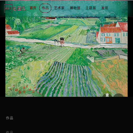
名画集
首页
作品
艺术家
博物馆
主题展
发现
ART
2
3
4
5
1
5
个
看
点
查
看
原
大
图
图
作品
作品