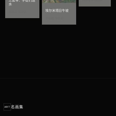
三套车：学徒们运
居斯塔夫·库尔贝
水
埃尔米塔日牛坡
瓦西里·佩罗夫
卡米耶·毕沙罗
名画集
ART