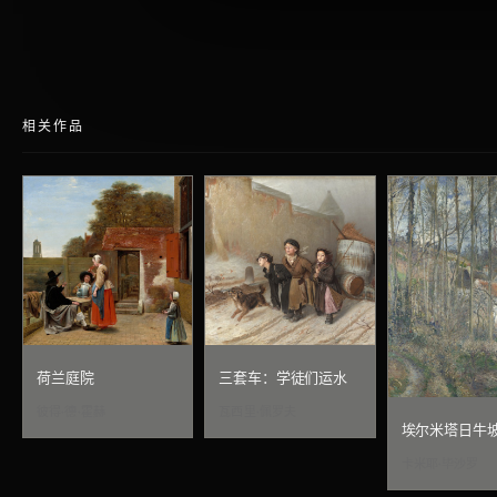
相关作品
荷兰庭院
三套车：学徒们运水
彼得·德·霍赫
瓦西里·佩罗夫
埃尔米塔日牛
卡米耶·毕沙罗