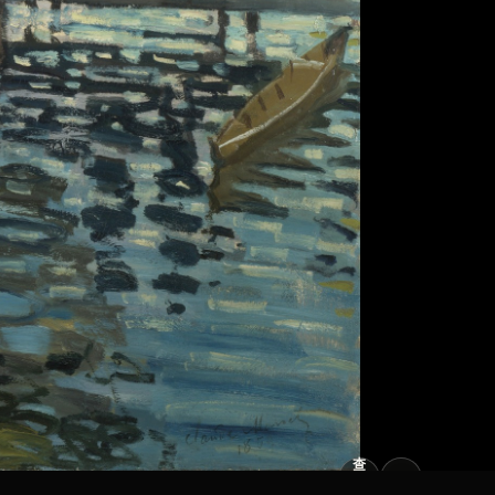
查
看
原
大
图