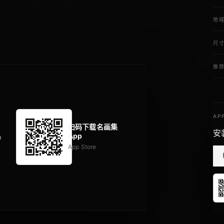
地
尺
推
AP
扫码下载名画集
安
App
p
App Store