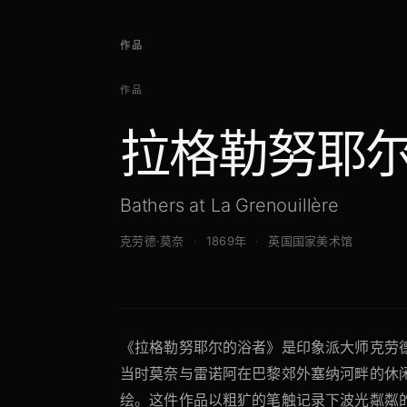
作品
作品
拉格勒努耶
Bathers at La Grenouillère
克劳德·莫奈
1869年
英国国家美术馆
《拉格勒努耶尔的浴者》是印象派大师克劳德
当时莫奈与雷诺阿在巴黎郊外塞纳河畔的休
绘。这件作品以粗犷的笔触记录下波光粼粼