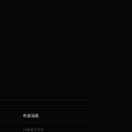
图
布面油画
质
代
19世纪下半叶