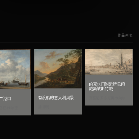
作品列表
约克水门附近所见的
威斯敏斯特城
有渡船的意大利风景
乔瓦尼·安东尼奥·卡纳尔
兰港口
扬·博特
范·德·维尔德