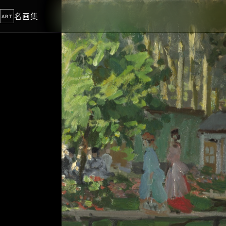
名画集
ART