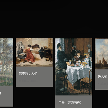
筛麦的女人们
进入荷
居斯塔夫·库尔贝
小威廉·
坡
午餐（装饰画板）