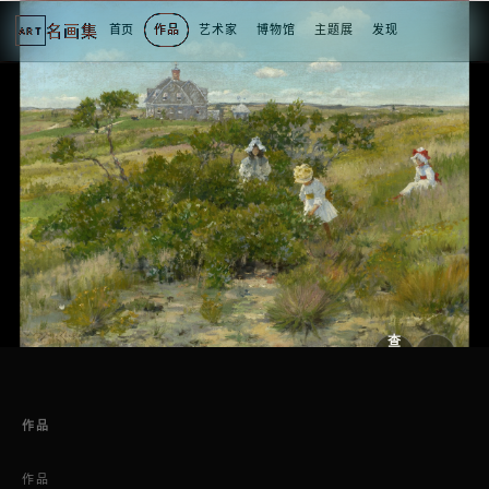
名画集
首页
作品
艺术家
博物馆
主题展
发现
ART
2
3
4
5
1
5
个
看
点
查
看
原
大
图
图
作品
作品