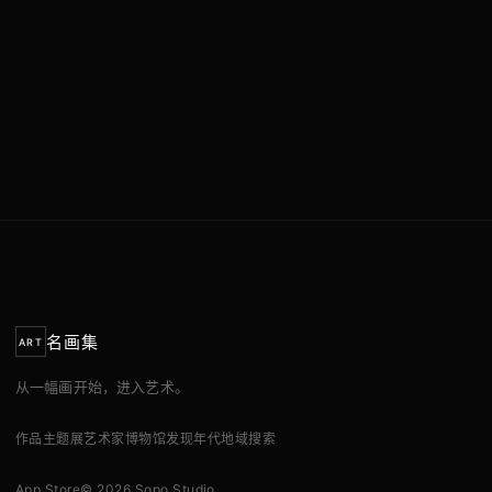
名画集
ART
从一幅画开始，进入艺术。
作品
主题展
艺术家
博物馆
发现
年代
地域
搜索
App Store
© 2026 Sopo Studio