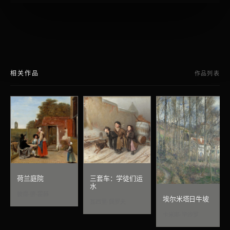
相关作品
作品列表
荷兰庭院
三套车：学徒们运
水
彼得·德·霍赫
埃尔米塔日牛坡
瓦西里·佩罗夫
卡米耶·毕沙罗