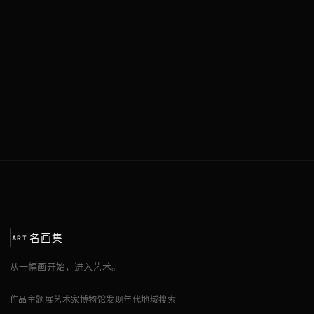
名画集
ART
从一幅画开始，进入艺术。
作品
主题展
艺术家
博物馆
发现
年代
地域
搜索