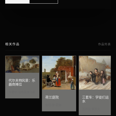
相关作品
作品列表
代尔夫特风景：乐
器商摊位
卡雷尔·法布里蒂乌斯
荷兰庭院
三套车：学徒们运
水
彼得·德·霍赫
瓦西里·佩罗夫