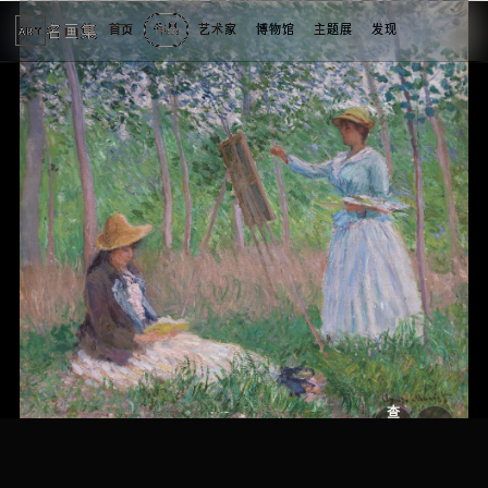
名画集
首页
作品
艺术家
博物馆
主题展
发现
ART
2
3
4
5
1
5
个
看
点
查
看
原
大
图
图