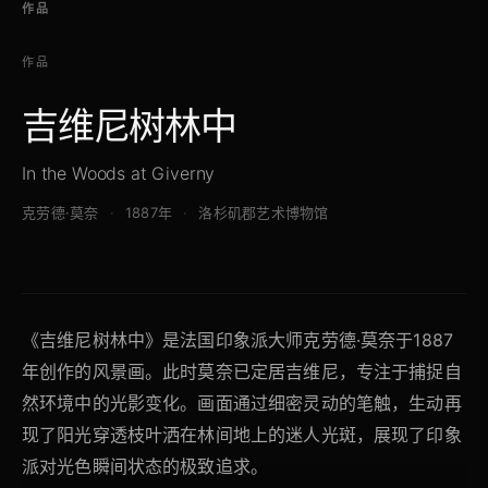
作品
作品
吉维尼树林中
In the Woods at Giverny
克劳德·莫奈
1887年
洛杉矶郡艺术博物馆
《吉维尼树林中》是法国印象派大师克劳德·莫奈于1887
年创作的风景画。此时莫奈已定居吉维尼，专注于捕捉自
然环境中的光影变化。画面通过细密灵动的笔触，生动再
现了阳光穿透枝叶洒在林间地上的迷人光斑，展现了印象
派对光色瞬间状态的极致追求。