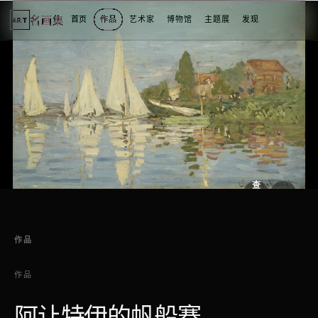
名画集
首页
作品
艺术家
博物馆
主题展
发现
ART
2
3
4
5
1
5
个
看
点
查
看
原
大
图
图
作品
作品
阿让特伊的帆船赛