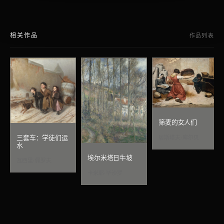
相关作品
作品列表
筛麦的女人们
三套车：学徒们运
居斯塔夫·库尔贝
水
埃尔米塔日牛坡
瓦西里·佩罗夫
卡米耶·毕沙罗