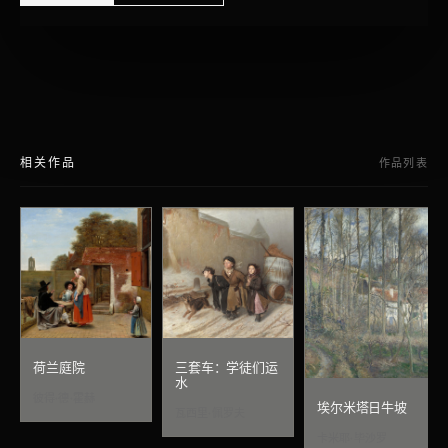
相关作品
作品列表
荷兰庭院
三套车：学徒们运
水
彼得·德·霍赫
埃尔米塔日牛坡
瓦西里·佩罗夫
卡米耶·毕沙罗