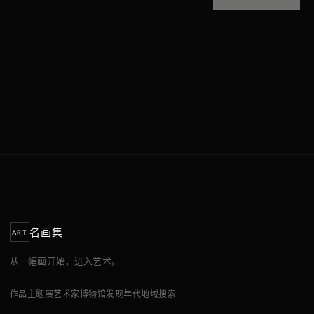
名画集
ART
从一幅画开始，进入艺术。
作品
主题展
艺术家
博物馆
发现
年代
地域
搜索