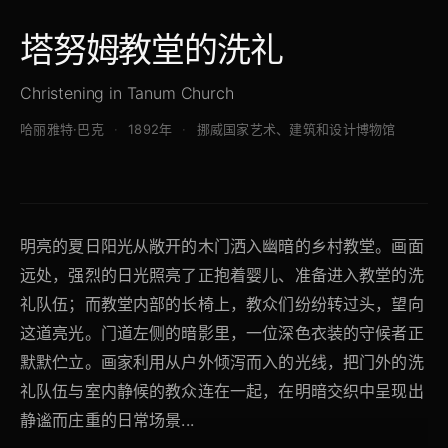
塔努姆教堂的洗礼
Christening in Tanum Church
哈丽雅特·巴克
1892年
挪威国家艺术、建筑和设计博物馆
明亮的夏日阳光从敞开的木门洒入幽暗的乡村教堂。画面
远处，强烈的日光照亮了正抱着婴儿、准备进入教堂的洗
礼队伍；而教堂内部的长椅上，教众们纷纷转过头，望向
这道亮光。门道左侧的暗影里，一位深色衣装的守候者正
默默伫立。画家利用从户外倾泻而入的光线，把门外的洗
礼队伍与室内静候的教众连在一起，在明暗交织中呈现出
静谧而庄重的日常场景...