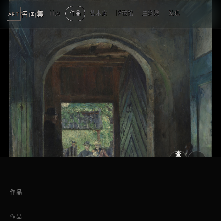
名画集
首页
作品
艺术家
博物馆
主题展
发现
ART
查
看
原
大
图
图
作品
作品