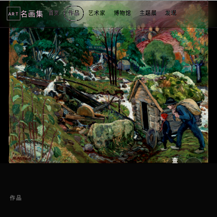
名画集
首页
作品
艺术家
博物馆
主题展
发现
ART
2
3
4
5
1
5
个
看
点
查
看
原
大
图
图
作品