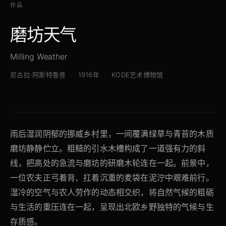
作品
磨坊天气
Milling Weather
尼古拉·阿斯特鲁普
1916年
KODE艺术博物馆
雨后湿润阴郁的挪威乡村里，一间覆满绿草与青苔的木质
磨坊静静伫立。粗糙的引水木槽构成了一道强有力的斜
线，把高处的急流与磨坊的研磨木轮连在一起。前景中，
一位农夫正弓着背、扛着沉重的麦袋在泥泞中艰难前行。
湿冷的空气与农人劳作的动态相交织，将自然气候的粗砺
与生活的重压连在一起，呈现出北欧乡野独特的气候与生
存质感。