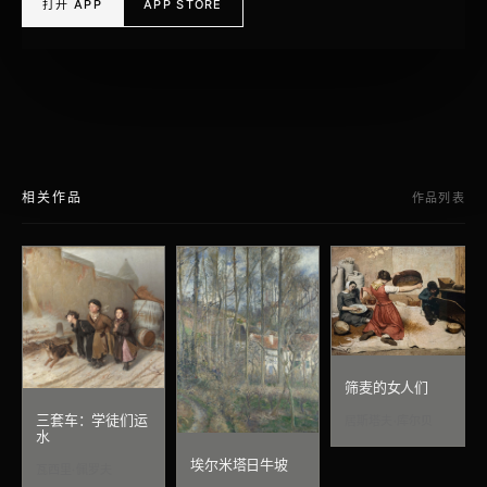
打开 APP
APP STORE
相关作品
作品列表
筛麦的女人们
三套车：学徒们运
居斯塔夫·库尔贝
水
埃尔米塔日牛坡
瓦西里·佩罗夫