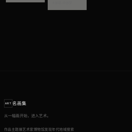
卡米耶·毕沙罗
名画集
ART
从一幅画开始，进入艺术。
作品
主题展
艺术家
博物馆
发现
年代
地域
搜索