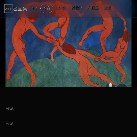
名画集
首页
作品
艺术家
博物馆
主题展
发现
ART
查
看
原
大
图
图
作品
作品