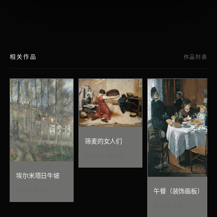
相关作品
作品列表
筛麦的女人们
居斯塔夫·库尔贝
埃尔米塔日牛坡
卡米耶·毕沙罗
午餐（装饰画板）
克劳德·莫奈