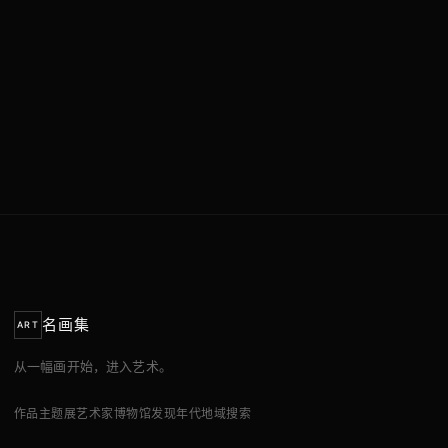
名画集
ART
从一幅画开始，进入艺术。
作品
主题展
艺术家
博物馆
发现
年代
地域
搜索