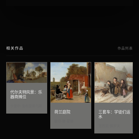
相关作品
作品列表
代尔夫特风景：乐
器商摊位
卡雷尔·法布里蒂乌斯
荷兰庭院
三套车：学徒们运
水
彼得·德·霍赫
瓦西里·佩罗夫