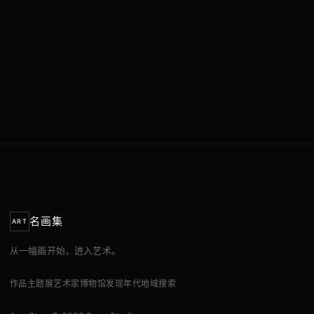
名画集
ART
从一幅画开始，进入艺术。
作品
主题展
艺术家
博物馆
发现
年代
地域
搜索