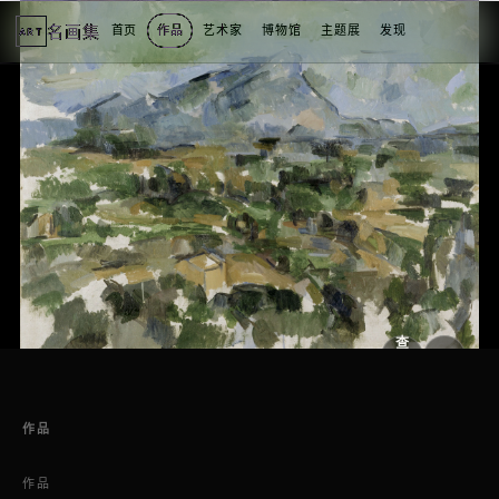
名画集
首页
作品
艺术家
博物馆
主题展
发现
ART
2
3
4
1
4
个
看
点
查
看
原
大
图
图
作品
作品