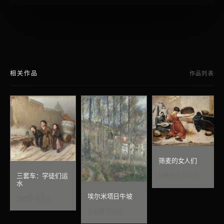
相关作品
作品列表
筛麦的女人们
三套车：学徒们运
居斯塔夫·库尔贝
水
埃尔米塔日牛坡
瓦西里·佩罗夫
卡米耶·毕沙罗