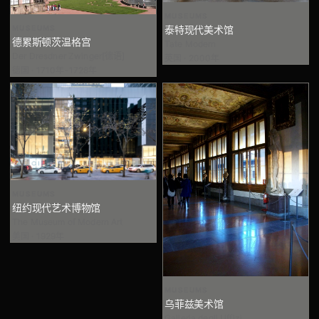
MUSEUMS
MUSEUMS
泰特现代美术馆
德累斯顿茨温格宫
Tate Modern
Der Dresdner Zwinger[德语]
英国 · 2000年
德国 · 1710年-1728年
MUSEUMS
纽约现代艺术博物馆
The Museum of Modern Art
美国 · 1929年
MUSEUMS
乌菲兹美术馆
Galleria degli Uffizi