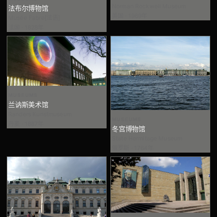
Norman Rockwell Museum
法布尔博物馆
美国 · 1969年
Musée Fabre[法语]
法国 · 1828年
MUSEUMS
兰讷斯美术馆
Randers Kunstmuseum
MUSEUMS
丹麦 · 1887年
冬宫博物馆
State Hermitage Museum
俄罗斯 · 1764年