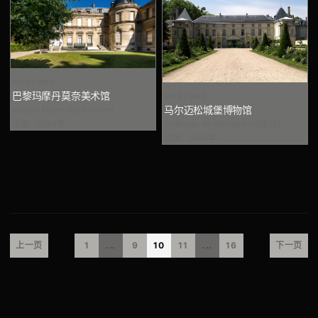
MUSEUMS
巴黎玛摩丹莫奈美术馆
MUSEUMS
马尔迈松城堡博物馆
Musée Marmottan Monet
Château de Malmaison[法语]
法国 · 1934年
法国 · 1906年
上一页
1
...
9
10
11
...
16
下一页