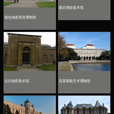
MUSEUMS
慕尼黑新美术馆
Neue Pinakothek
MUSEUMS
维也纳美景宫博物馆
德国 · 1853年
Belvedere
奥地利 · 1777年
MUSEUMS
MUSEUMS
达尔维奇美术馆
克莱斯勒艺术博物馆
Dulwich Picture Gallery
Chrysler Museum of Art
英国 · 1817年
美国 · 1933年