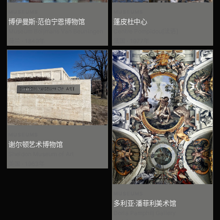
MUSEUMS
MUSEUMS
蓬皮杜中心
博伊曼斯·范伯宁恩博物馆
Centre Pompidou[法语]
Museum Boijmans Van Beuningen
法国 · 1977年
荷兰 · 1849年
MUSEUMS
谢尔顿艺术博物馆
Sheldon Museum of Art
美国 · 1963年
MUSEUMS
多利亚·潘菲利美术馆
Doria Pamphilj Gallery