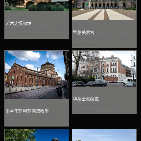
MUSEUMS
艺术史博物馆
MUSEUMS
Kunsthistorisches Museum[德语]
里尔美术宫
奥地利 · 1891年
Palais des Beaux-Arts de Lille
法国 · 1892年
MUSEUMS
华莱士收藏馆
The Wallace Collection
MUSEUMS
米兰圣玛利亚感恩教堂
英国 · 1900年
Santa Maria delle Grazie[意大利语]
意大利 · 1469年