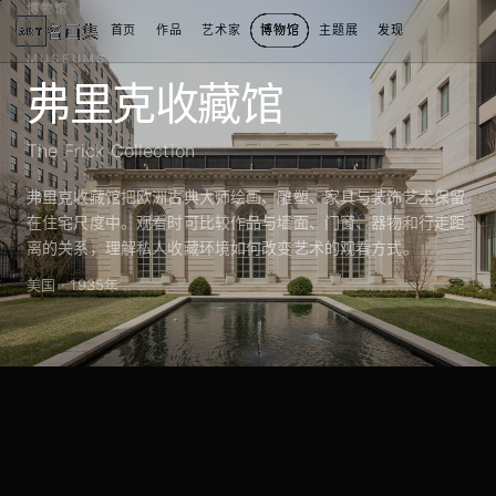
博物馆
名画集
首页
作品
艺术家
博物馆
主题展
发现
ART
MUSEUMS
弗里克收藏馆
The Frick Collection
弗里克收藏馆把欧洲古典大师绘画、雕塑、家具与装饰艺术保留
在住宅尺度中。观看时可比较作品与墙面、门窗、器物和行走距
离的关系，理解私人收藏环境如何改变艺术的观看方式。
美国 · 1935年