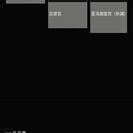
德国 · 1560年
MUSEUMS
MUSEUMS
总督宫
夏洛滕堡宫（新翼）
Doge's Palace
Charlottenburg
Palace – New Wing
意大利 · 1340年
德国 · 1740年后