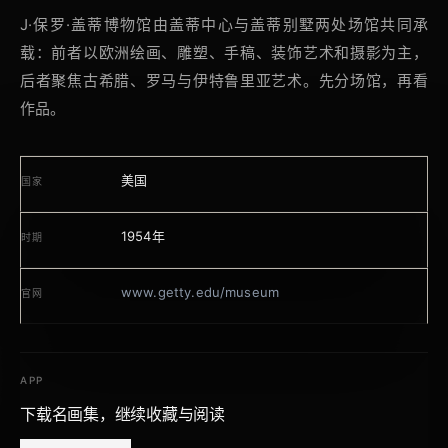
J·保罗·盖蒂博物馆由盖蒂中心与盖蒂别墅两处场馆共同承
载：前者以欧洲绘画、雕塑、手稿、装饰艺术和摄影为主，
后者聚焦古希腊、罗马与伊特鲁里亚艺术。先分场馆，再看
作品。
美国
国家
1954年
时期
www.getty.edu/museum
官网
APP
下载名画集，继续收藏与阅读