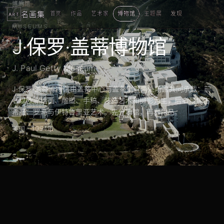
博物馆
名画集
首页
作品
艺术家
博物馆
主题展
发现
ART
MUSEUMS
J·保罗·盖蒂博物馆
J. Paul Getty Museum
J·保罗·盖蒂博物馆由盖蒂中心与盖蒂别墅两处场馆共同承载：前
者以欧洲绘画、雕塑、手稿、装饰艺术和摄影为主，后者聚焦古
希腊、罗马与伊特鲁里亚艺术。先分场馆，再看作品。
美国 · 1954年