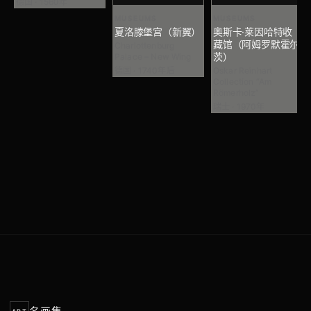
德国 · 1560年
MUSEUMS
MUSEUMS
夏洛滕堡宫（新翼）
奥斯卡·莱因哈特收
藏馆（阿姆罗默霍尔
Charlottenburg
茨）
Palace – New Wing
德国 · 1740年后
Oskar Reinhart
Collection “Am
Römerholz”
瑞士 · 1970年