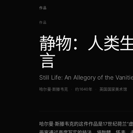
作品
作品
静物：人类
言
Still Life: An Allegory of the Vani
哈尔曼·斯滕韦克
约1640年
英国国家美术馆
哈尔曼·斯滕韦克的这件作品是17世纪荷兰“虚
画家通过高度写实的技法，将骷髅、怀表、