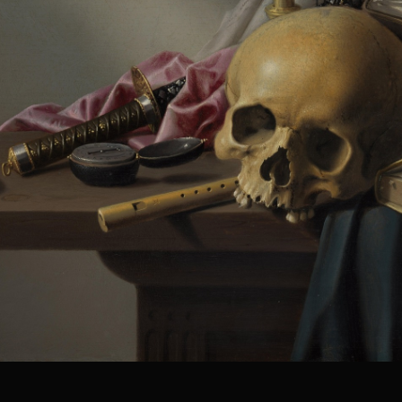
5
个
看
点