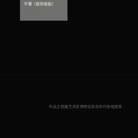
午餐（装饰画板）
克劳德·莫奈
作品
主题展
艺术家
博物馆
发现
年代
地域
搜索