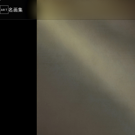
名画集
ART