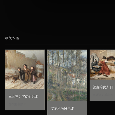
相关作品
筛麦的女人们
居斯塔夫·库尔贝
三套车：学徒们运水
瓦西里·佩罗夫
埃尔米塔日牛坡