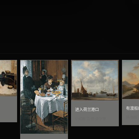
有渡船
进入荷兰港口
扬·博特
小威廉·范·德·维尔德