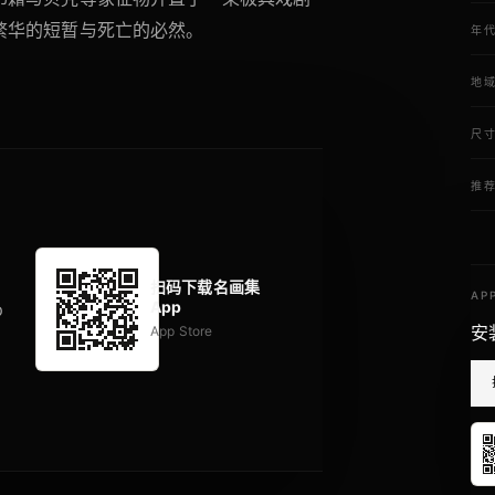
繁华的短暂与死亡的必然。
年
地
尺
推
扫码下载名画集
AP
App
p
安
App Store