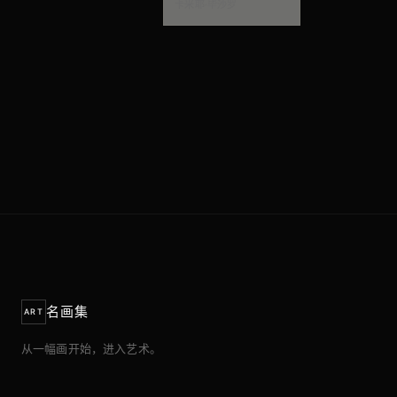
卡米耶·毕沙罗
名画集
ART
从一幅画开始，进入艺术。