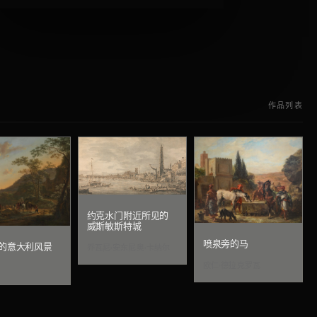
作品列表
约克水门附近所见的
威斯敏斯特城
喷泉旁的马
的意大利风景
乔瓦尼·安东尼奥·卡纳尔
欧仁·德拉克罗瓦