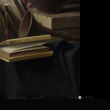
查
看
原
大
图
图