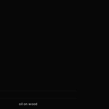
oil on wood
质