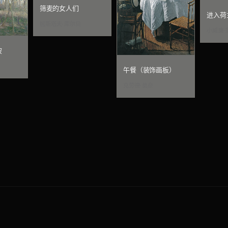
筛麦的女人们
进入荷
居斯塔夫·库尔贝
小威廉·
坡
午餐（装饰画板）
克劳德·莫奈