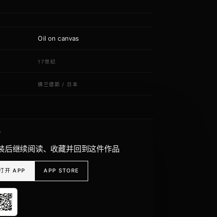
Oil on canvas
质
代
17世纪
域
佛兰德斯
/
日本
P
装后继续阅读、收藏并回到这件作品
打开 APP
APP STORE