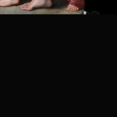
查
看
原
大
图
图