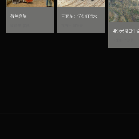
荷兰庭院
三套车：学徒们运水
彼得·德·霍赫
瓦西里·佩罗夫
埃尔米塔日牛
卡米耶·毕沙罗