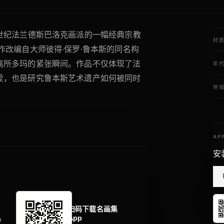
世纪法兰德斯巴洛克画派的一幅经典宗教
材
作改编自大师彼得·保罗·鲁本斯的同名构
离所多玛的紧张瞬间。作品不仅体现了法
年
爱，也是研究鲁本斯艺术遗产如何被同时
地
AP
安
扫码下载名画集
App
p