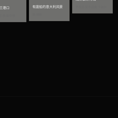
有渡船的意大利风景
乔瓦尼·安东尼奥·卡纳尔
兰港口
扬·博特
范·德·维尔德