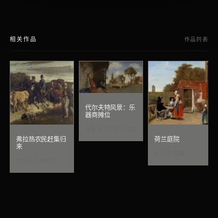
相关作品
作品列表
代尔夫特风景：乐
器商摊位
卡雷尔·法布里蒂乌斯
弗拉热农民赶集归
荷兰庭院
来
彼得·德·霍赫
居斯塔夫·库尔贝