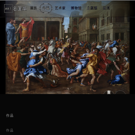
名画集
首页
作品
艺术家
博物馆
主题展
发现
ART
2
3
4
5
1
5
个
看
点
查
看
原
大
图
图
作品
作品