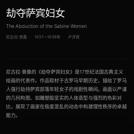
劫夺萨宾妇女
The Abduction of the Sabine Women
尼古拉·普桑
1637—1638年
卢浮宫
尼古拉·普桑的《劫夺萨宾妇女》是17世纪法国古典主义
绘画的代表作。作品取材于古罗马早期历史，描绘了罗马
人强行劫持萨宾部落年轻女子的戏剧性瞬间。画面以严谨
的几何构图、如雕塑般坚实的人体造型与强烈的色彩对
比，展现了画家在极度混乱的动态中构建理性秩序的卓越
能力。