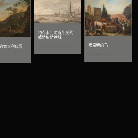
约克水门附近所见的
威斯敏斯特城
喷泉旁的马
的意大利风景
乔瓦尼·安东尼奥·卡纳尔
欧仁·德拉克罗瓦