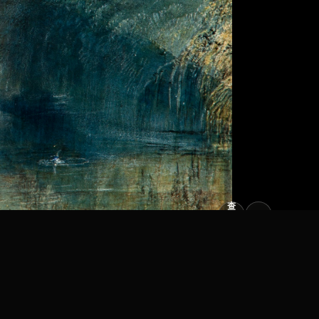
查
看
原
大
图
图