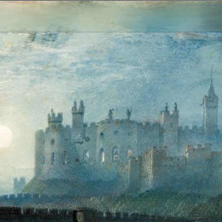
2
3
4
5
1
5
个
看
点