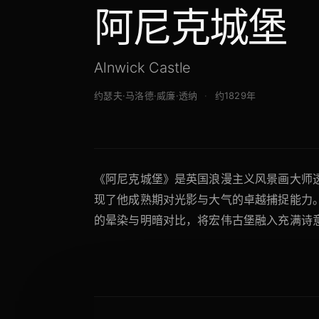
阿尼克城堡
Alnwick Castle
约瑟夫·马洛德·威廉·透纳
约1829年
《阿尼克城堡》是英国浪漫主义风景画大师透
现了他成熟期对光影与大气的卓越捕捉能力
的晕染与明暗对比，将宏伟古堡融入充满诗