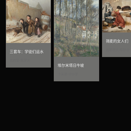
筛麦的女人们
居斯塔夫·库尔贝
三套车：学徒们运水
瓦西里·佩罗夫
埃尔米塔日牛坡
卡米耶·毕沙罗