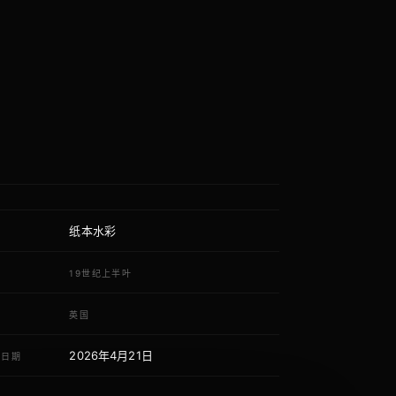
纸本水彩
质
代
19世纪上半叶
域
英国
2026年4月21日
荐日期