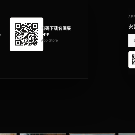
AP
安
扫码下载名画集
App
p
App Store