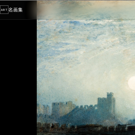
名画集
ART