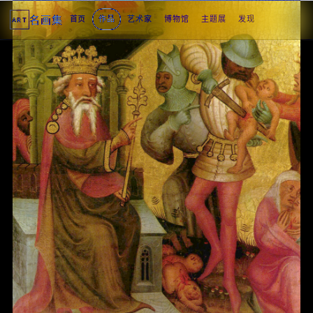
名画集
首页
作品
艺术家
博物馆
主题展
发现
ART
2
3
4
5
1
5
个
看
点