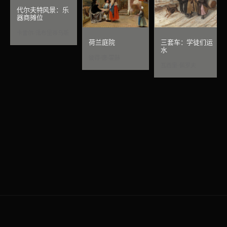
代尔夫特风景：乐
器商摊位
卡雷尔·法布里蒂乌斯
荷兰庭院
三套车：学徒们运
水
彼得·德·霍赫
瓦西里·佩罗夫