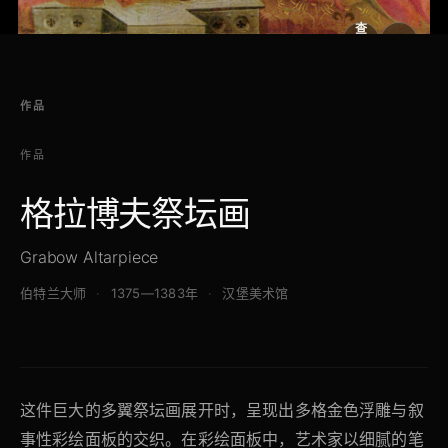
查
看
原
大
图
图
作品
作品
格拉博夫祭坛画
Grabow Altarpiece
伯特兰大师
1375—1383年
汉堡美术馆
这件巨大的多翼祭坛画展开时，呈现出多格金色浮雕与叙
事性彩绘面板的交织。在彩绘面板中，艺术家以细腻的笔