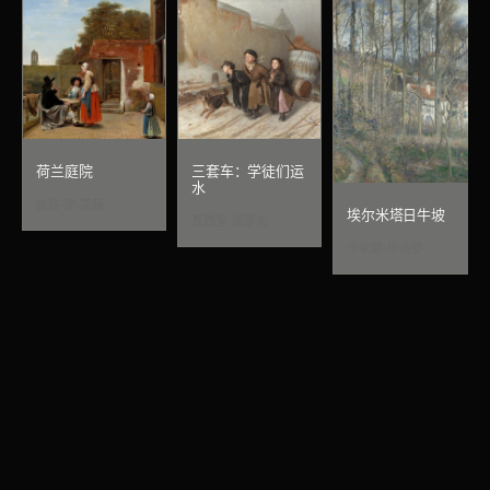
荷兰庭院
三套车：学徒们运
水
彼得·德·霍赫
埃尔米塔日牛坡
瓦西里·佩罗夫
卡米耶·毕沙罗