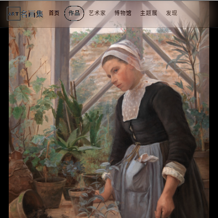
名画集
首页
作品
艺术家
博物馆
主题展
发现
ART
2
3
4
5
1
5
个
看
点