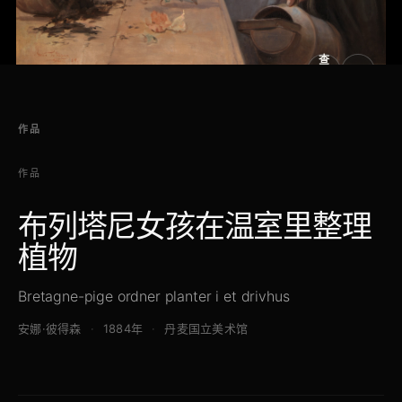
查
看
原
大
图
图
作品
作品
布列塔尼女孩在温室里整理
植物
Bretagne-pige ordner planter i et drivhus
安娜·彼得森
1884年
丹麦国立美术馆