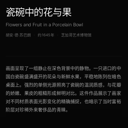
瓷碗中的花与果
Flowers and Fruit in a Porcelain Bowl
胡安·德·苏巴朗
约1645年
芝加哥艺术博物馆
画面呈现了一组静止在深色背景中的静物。一只进口的中
国白瓷碗盛满盛开的花朵与新鲜水果，平稳地陈列在暗色
桌面上。强烈的单侧光源照亮了瓷碗的温润质感，与花瓣
的娇嫩、果皮的粗糙形成鲜明对比。这件作品展示了画家
对不同材质表面光影变化的精确捕捉，也暗示了当时富裕
阶层对珍稀外来奢侈品的青睐。