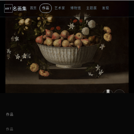
名画集
首页
作品
艺术家
博物馆
主题展
发现
ART
2
3
4
5
1
5
个
看
点
查
看
原
大
图
图
作品
作品