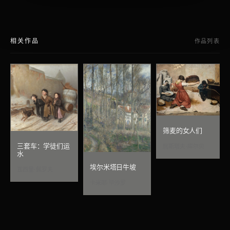
相关作品
作品列表
筛麦的女人们
三套车：学徒们运
居斯塔夫·库尔贝
水
埃尔米塔日牛坡
瓦西里·佩罗夫
卡米耶·毕沙罗