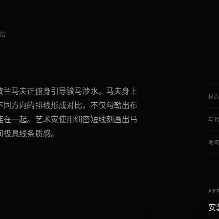
馆
波兰马夫正俯身引导骏马涉水。马夫身上
材
不同方向的排线形成对比，不仅勾勒出布
连在一起。艺术家使用细密短线刻画出马
年
间极具线条质感。
地
AP
安