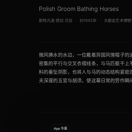
Polish Groom Bathing Horses
斯特凡诺·德拉·贝拉
约1662年
大都会艺术博物
微风拂水的水边，一位戴着异国风情帽子的
密集的平行与交叉衣褶线条，与马匹躯干上
料的垂坠阴影，也将人与马的动态结构紧密
夫深邃的五官与胡须，使这幕日常的劳作瞬
App 专属