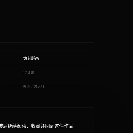
蚀刻版画
质
代
17世纪
域
美国
/
意大利
P
装后继续阅读、收藏并回到这件作品