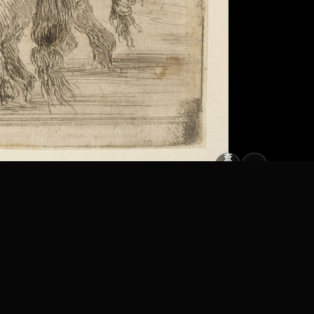
查
看
原
大
图
图