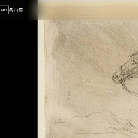
名画集
ART