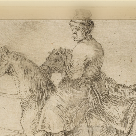
2
3
4
5
1
5
个
看
点