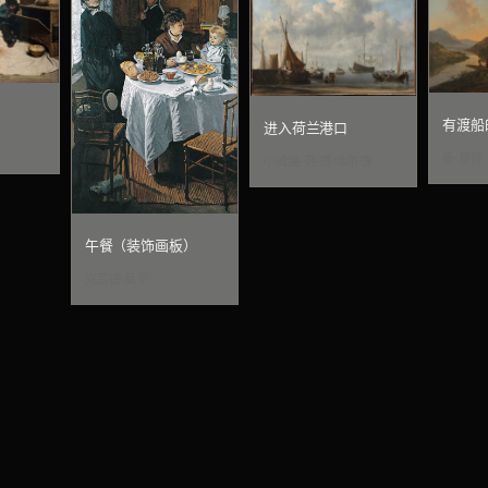
有渡船
进入荷兰港口
扬·博特
小威廉·范·德·维尔德
午餐（装饰画板）
克劳德·莫奈