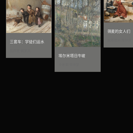
筛麦的女人们
居斯塔夫·库尔贝
三套车：学徒们运水
瓦西里·佩罗夫
埃尔米塔日牛坡
卡米耶·毕沙罗