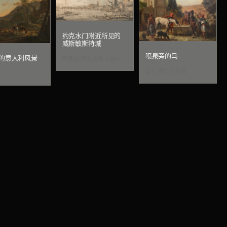
约克水门附近所见的
威斯敏斯特城
喷泉旁的马
的意大利风景
乔瓦尼·安东尼奥·卡纳尔
欧仁·德拉克罗瓦