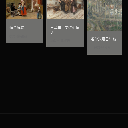
荷兰庭院
三套车：学徒们运
水
彼得·德·霍赫
埃尔米塔日牛坡
瓦西里·佩罗夫
卡米耶·毕沙罗