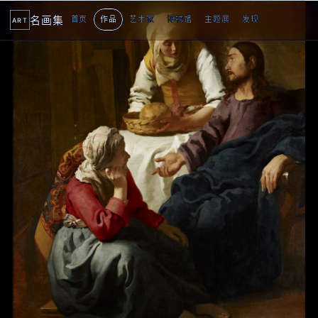
名画集
首页
作品
艺术家
博物馆
主题展
发现
ART
2
3
4
5
1
5
个
看
点