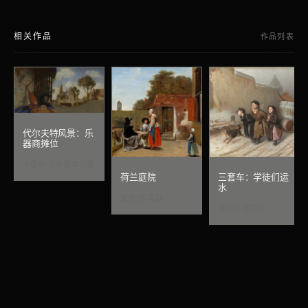
相关作品
作品列表
代尔夫特风景：乐
器商摊位
卡雷尔·法布里蒂乌斯
荷兰庭院
三套车：学徒们运
水
彼得·德·霍赫
瓦西里·佩罗夫