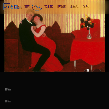
名画集
首页
作品
艺术家
博物馆
主题展
发现
ART
2
3
4
5
1
5
个
看
点
查
看
原
大
图
图
作品
作品