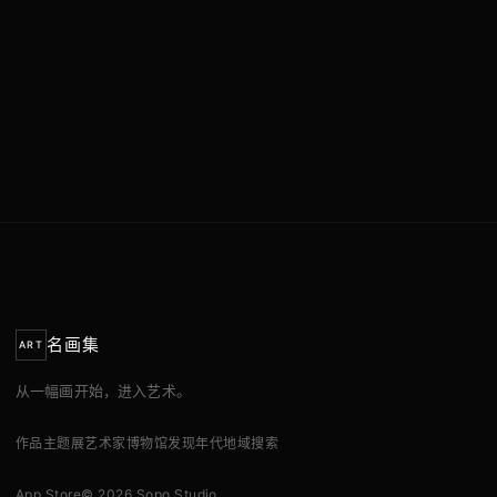
名画集
ART
从一幅画开始，进入艺术。
作品
主题展
艺术家
博物馆
发现
年代
地域
搜索
App Store
© 2026 Sopo Studio