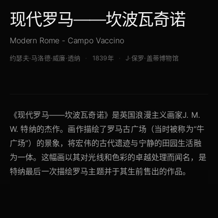
现代罗马——坎波瓦奇诺
Modern Rome - Campo Vaccino
约瑟夫·马洛德·威廉·透纳
1839年
J·保罗·盖蒂博物馆
《现代罗马——坎波瓦奇诺》是英国浪漫主义画家J. M.
W. 特纳的杰作。画作描绘了罗马古广场（当时被称为“牛
广场”）的景象，将宏伟的古代遗迹与宁静的田园生活融
为一体。这幅画以其对光线和色彩的卓越处理而闻名，是
特纳最后一次描绘罗马主题并于其生前售出的作品。