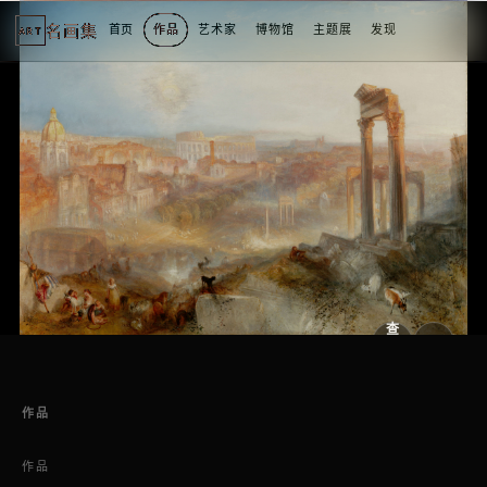
名画集
首页
作品
艺术家
博物馆
主题展
发现
ART
2
3
4
5
1
5
个
看
点
查
看
原
大
图
图
作品
作品