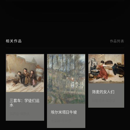
相关作品
作品列表
筛麦的女人们
三套车：学徒们运
居斯塔夫·库尔贝
水
埃尔米塔日牛坡
瓦西里·佩罗夫
卡米耶·毕沙罗