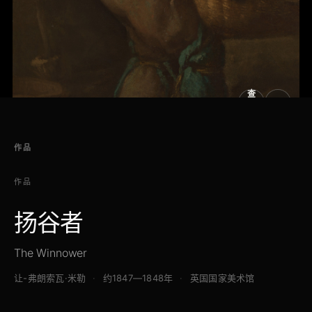
查
看
原
大
图
图
作品
作品
扬谷者
The Winnower
让-弗朗索瓦·米勒
约1847—1848年
英国国家美术馆