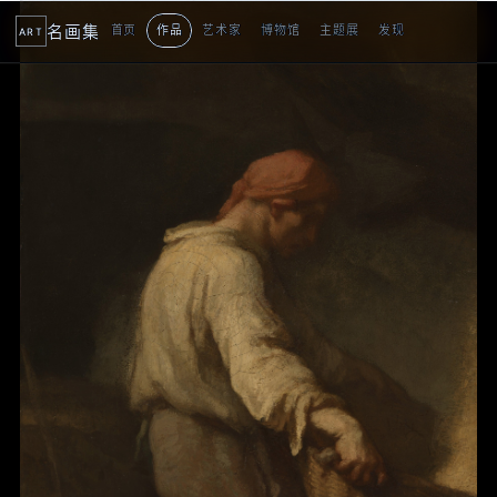
名画集
首页
作品
艺术家
博物馆
主题展
发现
ART
2
3
4
5
1
5
个
看
点