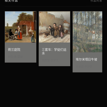
相关作品
作品列表
荷兰庭院
三套车：学徒们运
水
彼得·德·霍赫
埃尔米塔日牛坡
瓦西里·佩罗夫
卡米耶·毕沙罗