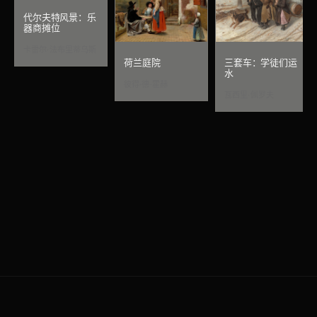
代尔夫特风景：乐
器商摊位
卡雷尔·法布里蒂乌斯
荷兰庭院
三套车：学徒们运
水
彼得·德·霍赫
瓦西里·佩罗夫