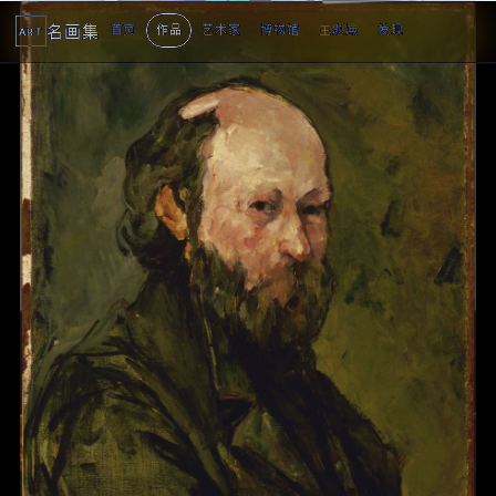
名画集
首页
作品
艺术家
博物馆
主题展
发现
ART
2
3
4
5
1
5
个
看
点