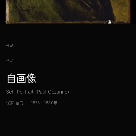
查
看
原
大
图
图
作品
作品
自画像
Self-Portrait (Paul Cézanne)
保罗·塞尚
1878—1880年