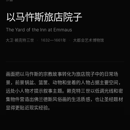
以马忤斯旅店院子
The Yard of the Inn at Emmaus
大卫·赖克特三世
1632—1661年
大都会艺术博物馆
画面把以马忤斯的宗教故事转化为旅店院子中的日常场
景，前景锅盆、篮筐、动物和坐着的人物占据主要空间，
远处小人物才提示叙事主题。赖克特三世以低调光线和密
集物件营造出佛兰德斯风俗画的生活质感，也让圣经题材
显得更贴近现实经验。