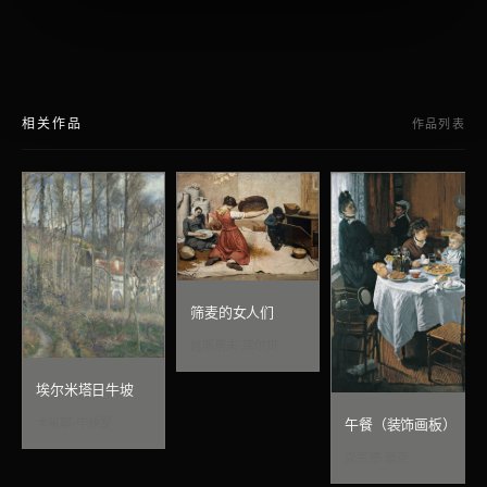
相关作品
作品列表
筛麦的女人们
居斯塔夫·库尔贝
埃尔米塔日牛坡
卡米耶·毕沙罗
午餐（装饰画板）
克劳德·莫奈