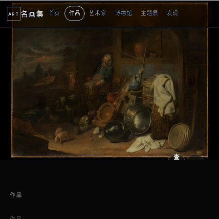
名画集
首页
作品
艺术家
博物馆
主题展
发现
ART
2
3
1
3
个
看
点
查
看
原
大
图
图
作品
作品