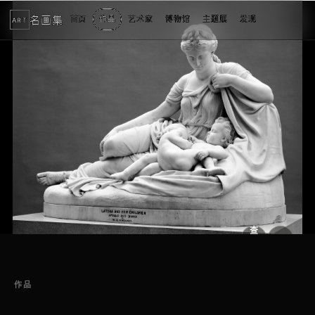
名画集
首页
作品
艺术家
博物馆
主题展
发现
ART
2
3
1
3
个
看
点
查
看
原
大
图
图
作品