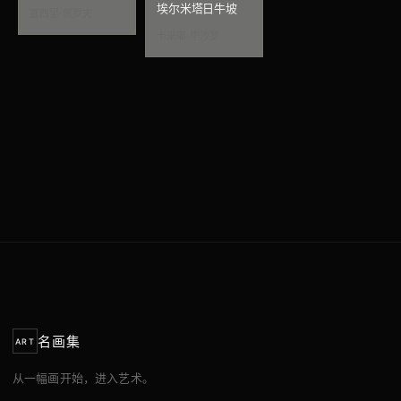
埃尔米塔日牛坡
瓦西里·佩罗夫
卡米耶·毕沙罗
名画集
ART
从一幅画开始，进入艺术。