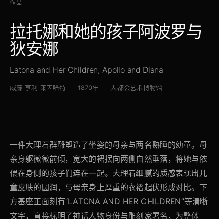
作品
拉托娜和她的孩子阿波罗与
狄安娜
Latona and Her Children, Apollo and Diana
威廉·亨利·莱因哈特
1870年
大都会艺术博物馆
一件大理石群雕塑造了坐姿的母亲与两名熟睡的幼童。母
亲身躯微微前倾，宽大的裙摆向两侧自然垂落，将她与依
偎在身侧的孩子们连在一起。大理石细腻的质感表现出儿
童皮肤的圆润，与母亲身上厚重的衣褶起伏形成对比。下
方基座正面刻有“LATONA AND HER CHILDREN”等清晰
文字，直接标明了神话人物身份与雕刻家署名，为整体