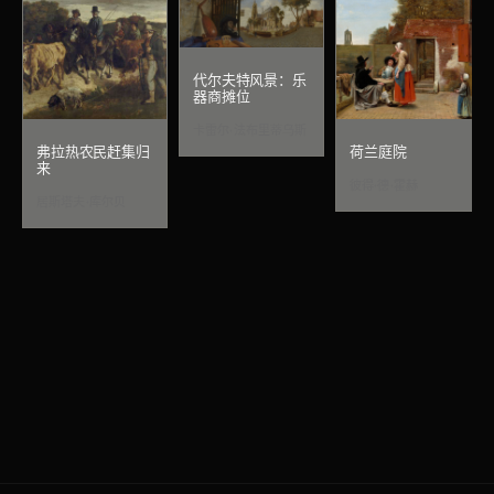
代尔夫特风景：乐
器商摊位
卡雷尔·法布里蒂乌斯
弗拉热农民赶集归
荷兰庭院
来
彼得·德·霍赫
居斯塔夫·库尔贝