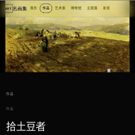
名画集
首页
作品
艺术家
博物馆
主题展
发现
ART
2
3
4
5
1
5
个
看
点
查
看
原
大
图
图
作品
作品
拾土豆者