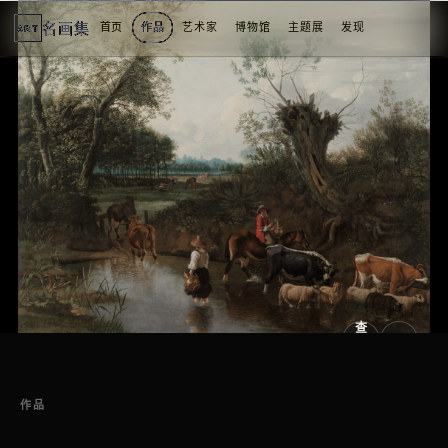
名画集
首页
作品
艺术家
博物馆
主题展
发现
ART
2
3
1
3
个
看
点
查
看
原
大
图
图
作品