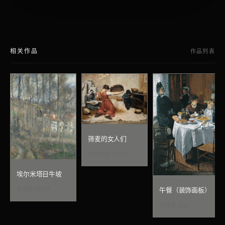
相关作品
作品列表
筛麦的女人们
居斯塔夫·库尔贝
埃尔米塔日牛坡
卡米耶·毕沙罗
午餐（装饰画板）
克劳德·莫奈