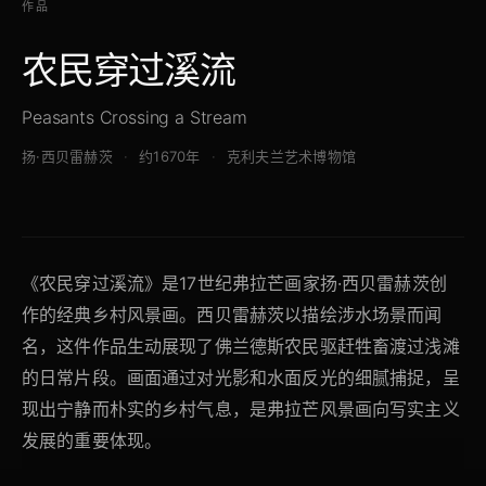
作品
农民穿过溪流
Peasants Crossing a Stream
扬·西贝雷赫茨
约1670年
克利夫兰艺术博物馆
《农民穿过溪流》是17世纪弗拉芒画家扬·西贝雷赫茨创
作的经典乡村风景画。西贝雷赫茨以描绘涉水场景而闻
名，这件作品生动展现了佛兰德斯农民驱赶牲畜渡过浅滩
的日常片段。画面通过对光影和水面反光的细腻捕捉，呈
现出宁静而朴实的乡村气息，是弗拉芒风景画向写实主义
发展的重要体现。