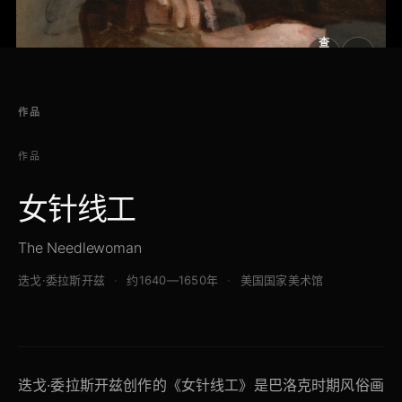
查
看
原
大
图
图
作品
作品
女针线工
The Needlewoman
迭戈·委拉斯开兹
约1640—1650年
美国国家美术馆
迭戈·委拉斯开兹创作的《女针线工》是巴洛克时期风俗画