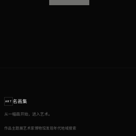
名画集
ART
从一幅画开始，进入艺术。
作品
主题展
艺术家
博物馆
发现
年代
地域
搜索