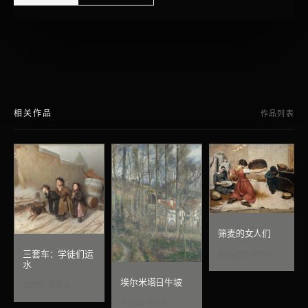
相关作品
作品列表
筛麦的女人们
三套车：学徒们运
居斯塔夫·库尔贝
水
埃尔米塔日牛坡
瓦西里·佩罗夫
卡米耶·毕沙罗