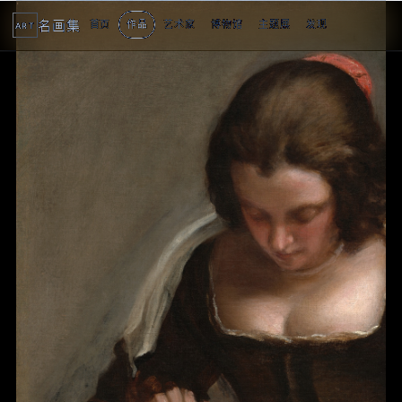
名画集
首页
作品
艺术家
博物馆
主题展
发现
ART
2
3
4
5
1
5
个
看
点