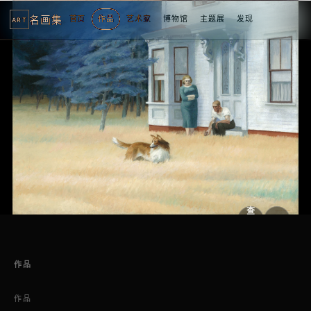
名画集
首页
作品
艺术家
博物馆
主题展
发现
ART
2
3
4
5
1
5
个
看
点
查
看
原
大
图
图
作品
作品