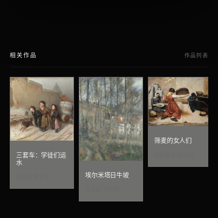
相关作品
作品列表
筛麦的女人们
三套车：学徒们运
居斯塔夫·库尔贝
水
埃尔米塔日牛坡
瓦西里·佩罗夫
卡米耶·毕沙罗