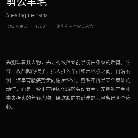
剪公羊毛
Shearing the rams
汤姆·罗伯茨
1890年
维多利亚国家美术馆
先别急着数人物，先让视线落到前景粉白条纹的后背。它
像一枚凸起的楔子，把人推入羊群和木地板之间。再沿右
侧一连串弯腰姿势走向棚屋深处，剪毛不再是某个英雄的
动作，而是一套正在持续运转的劳动节奏。左侧抱羊者和
中央抬头的年轻人物，给这股向右延伸的力量留出两个停
顿。