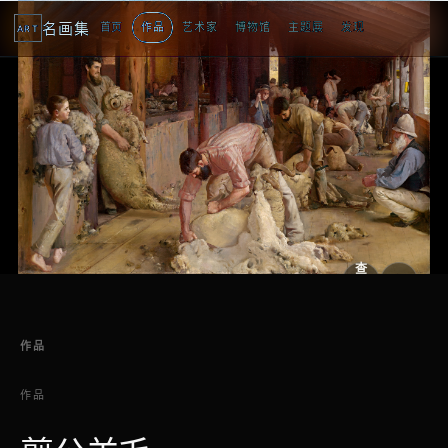
名画集
首页
作品
艺术家
博物馆
主题展
发现
ART
2
3
4
5
1
5
个
看
点
查
看
原
大
图
图
作品
作品