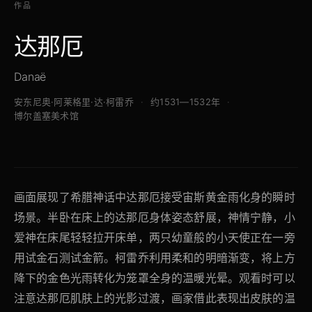
作品
达那厄
Danaë
安东尼奥·阿莱格里·达·柯雷乔
约1531—1532年
博尔盖塞美术馆
画面展现了希腊神话中达那厄接受宙斯黄金雨化身的瞬时
场景。半卧在床上的达那厄身体姿态舒展，神情宁静，小
爱神在床尾轻轻拉开床单，两只幼童般的小天使正在一旁
用试金石测试金箭。柯雷乔利用柔和的明暗渐变，将上方
降下的金色光雨转化为笼罩全身的温暖光晕。观看时可以
注意达那厄肌肤上的光影过渡，画家借此表现出皮肤的温