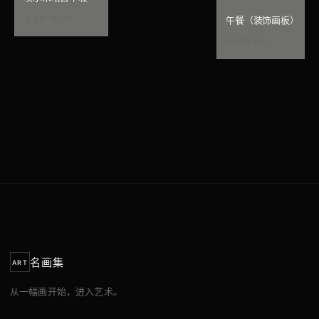
卡米耶·毕沙罗
午餐（装饰画板）
克劳德·莫奈
名画集
ART
从一幅画开始，进入艺术。