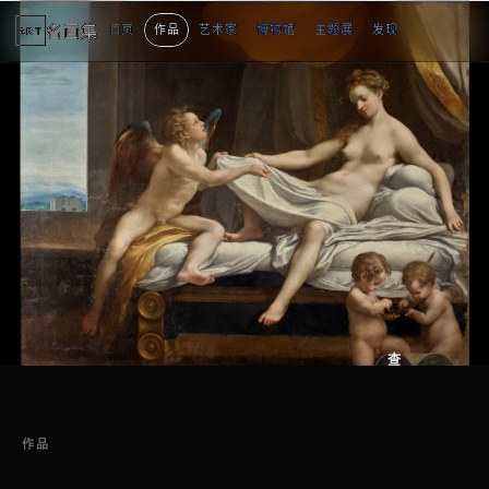
名画集
首页
作品
艺术家
博物馆
主题展
发现
ART
2
3
1
3
个
看
点
查
看
原
大
图
图
作品