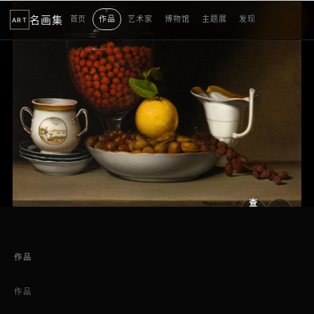
名画集
首页
作品
艺术家
博物馆
主题展
发现
ART
2
3
4
5
1
5
个
看
点
查
看
原
大
图
图
作品
作品