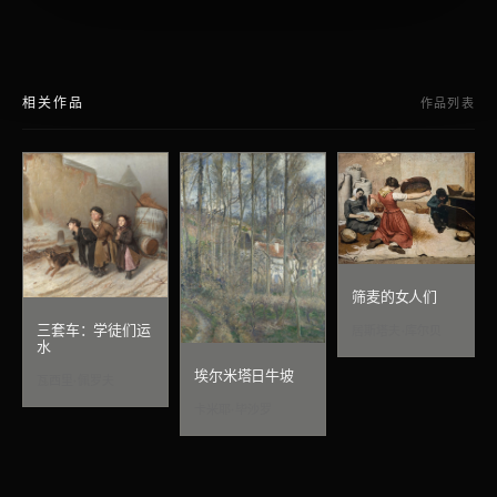
相关作品
作品列表
筛麦的女人们
三套车：学徒们运
居斯塔夫·库尔贝
水
埃尔米塔日牛坡
瓦西里·佩罗夫
卡米耶·毕沙罗