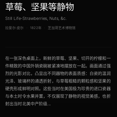
草莓、坚果等静物
Still Life-Strawberries, Nuts, &c.
拉斐尔·皮尔
1822年
芝加哥艺术博物馆
在一张深色桌面上，新鲜的草莓、坚果、切开的柠檬和一
件精致的中国外销瓷碗被紧凑地摆放在一起。画面通过强
烈的光影对比，凸显出不同器物的表面质感：白瓷的温润
光泽、玻璃杯的通透折射，与草莓粗糙的颗粒感和坚果的
硬壳形成鲜明对照。这些当时在美国极为珍贵的进口瓷器
与本土时令水果并置，不仅展现了静物的视觉美感，也折
射出当时北美中产阶级...