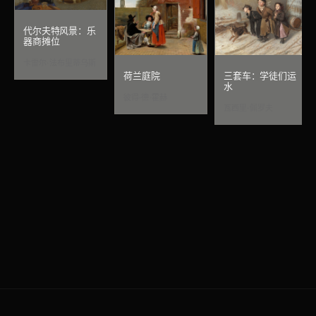
代尔夫特风景：乐
器商摊位
卡雷尔·法布里蒂乌斯
荷兰庭院
三套车：学徒们运
水
彼得·德·霍赫
瓦西里·佩罗夫