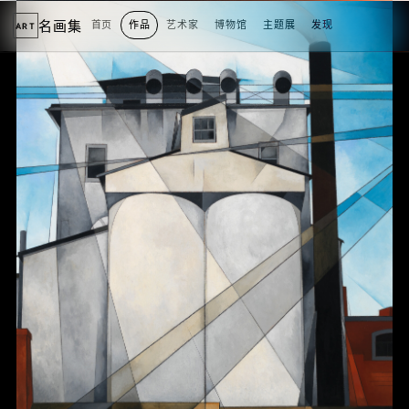
名画集
首页
作品
艺术家
博物馆
主题展
发现
ART
2
3
4
5
1
5
个
看
点