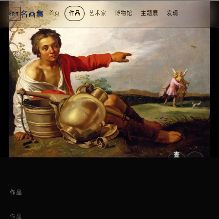
名画集
首页
作品
艺术家
博物馆
主题展
发现
ART
2
3
4
1
4
个
看
点
查
看
原
大
图
图
作品
作品