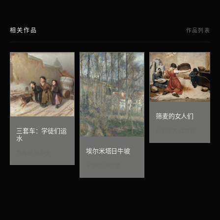
相关作品
作品列表
筛麦的女人们
三套车：学徒们运
居斯塔夫·库尔贝
水
埃尔米塔日牛坡
瓦西里·佩罗夫
卡米耶·毕沙罗