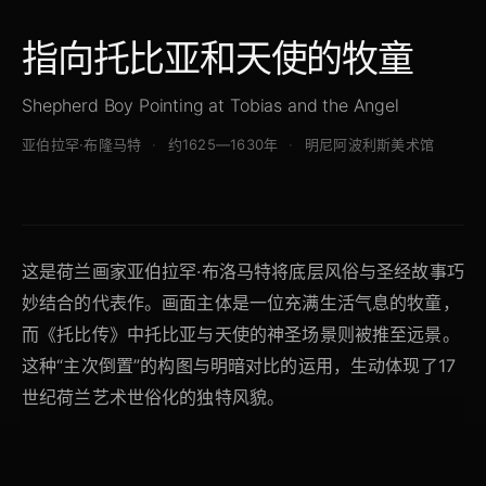
指向托比亚和天使的牧童
Shepherd Boy Pointing at Tobias and the Angel
亚伯拉罕·布隆马特
约1625—1630年
明尼阿波利斯美术馆
这是荷兰画家亚伯拉罕·布洛马特将底层风俗与圣经故事巧
妙结合的代表作。画面主体是一位充满生活气息的牧童，
而《托比传》中托比亚与天使的神圣场景则被推至远景。
这种“主次倒置”的构图与明暗对比的运用，生动体现了17
世纪荷兰艺术世俗化的独特风貌。