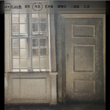
名画集
首页
作品
艺术家
博物馆
主题展
发现
ART
2
3
4
5
1
5
个
看
点