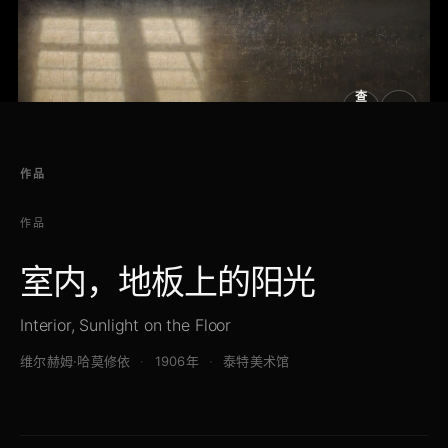
查
看
原
大
图
图
作品
作品
室内，地板上的阳光
Interior, Sunlight on the Floor
维尔赫姆·哈莫修依
1906年
泰特美术馆