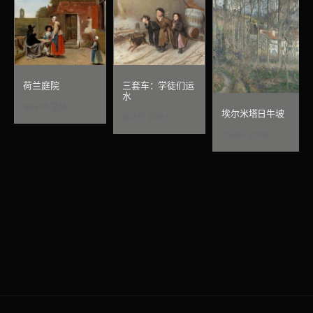
荷兰庭院
三套车：学徒们运
水
彼得·德·霍赫
埃尔米塔日牛坡
瓦西里·佩罗夫
卡米耶·毕沙罗