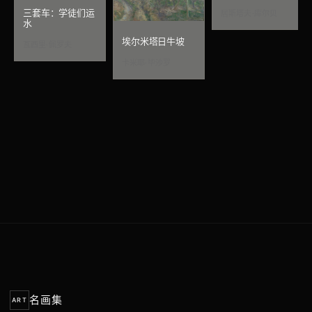
三套车：学徒们运
居斯塔夫·库尔贝
水
埃尔米塔日牛坡
瓦西里·佩罗夫
卡米耶·毕沙罗
名画集
ART