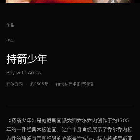
查
看
原
大
图
图
作品
作品
持箭少年
Boy with Arrow
乔尔乔内
约1505年
维也纳艺术史博物馆
《持箭少年》是威尼斯画派大师乔尔乔内创作于约1505
年的一件经典木板油画。这件半身肖像展示了乔尔乔内标
志性的静谧氛围和细腻的光影晕涂技法，标志着威尼斯画