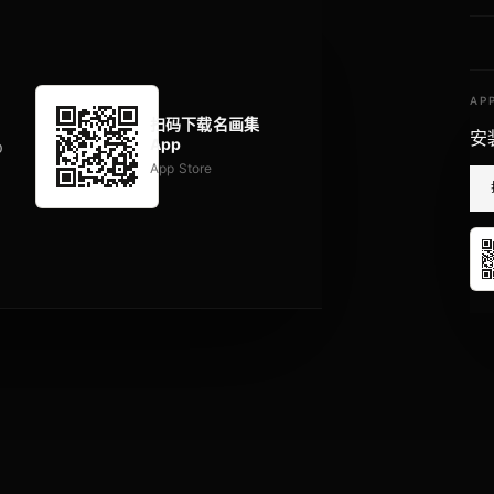
AP
扫码下载名画集
安
App
p
App Store