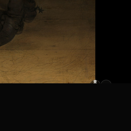
查
看
原
大
图
图