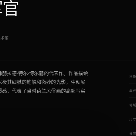
军官
美术馆
师赫拉德·特尔·博尔赫的代表作。作品描绘
材
以极其细腻的笔触和微妙的光影，生动展
质感，代表了当时荷兰风俗画的高超写实
年
地
尺
推