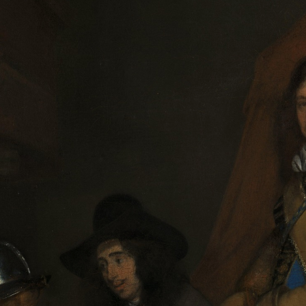
2
3
4
5
1
5
个
看
点