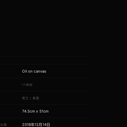
Oil on canvas
质
代
17世纪
域
荷兰
/
英国
74.5cm x 51cm
寸
2018年12月14日
荐日期