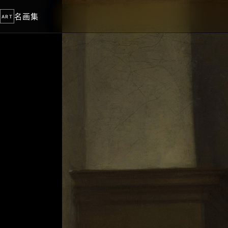
名画集
ART