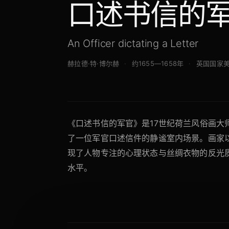
口述书信的
An Officer dictating a Letter
赫拉德·特·博尔赫
约1655—1658年
英国国家
《口述书信的军官》是17世纪荷兰风俗画大
了一位军官口述信件的静谧室内场景。画家
现了人物专注的心理状态与丝绸衣物的反光
水平。