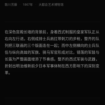
歌川芳藤
1867年
大都会艺术博物馆
在深色宫殿长墙的背景前，身着西式制服的皇家军队正从
右向左行进。右侧成排士兵肩扛带刺刀的步枪，整齐的队
列把三联画的三个版面连在一起；而中左侧横向的士兵队
伍与纵向高耸的军旗、骑马军官形成对比，错落的军鼓与
长笛为严整画面增添了节奏感。整齐的西式军装与武器，
折射出明治维新前夕日本军事体制在西方影响下的深刻变
革。