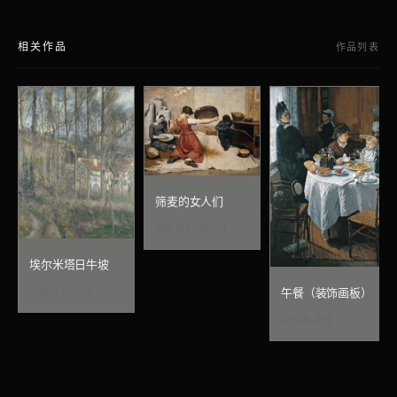
相关作品
作品列表
筛麦的女人们
居斯塔夫·库尔贝
埃尔米塔日牛坡
卡米耶·毕沙罗
午餐（装饰画板）
克劳德·莫奈