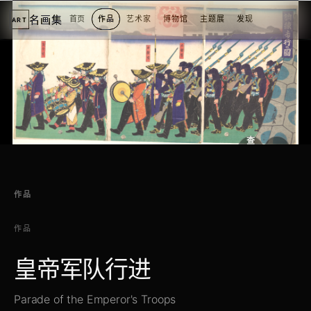
名画集
首页
作品
艺术家
博物馆
主题展
发现
ART
2
3
4
5
1
5
个
看
点
查
看
原
大
图
图
作品
作品
皇帝军队行进
Parade of the Emperor's Troops