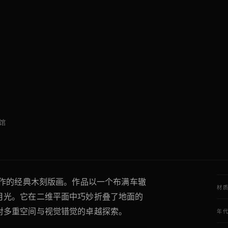
馆
创作的经典木刻版画。作品以一个布满车辙
材
月光。它在二维平面中巧妙折叠了地面的
对多重空间与视觉错觉的卓越探索。
年