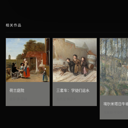
相关作品
荷兰庭院
三套车：学徒们运水
彼得·德·霍赫
瓦西里·佩罗夫
埃尔米塔日牛
卡米耶·毕沙罗