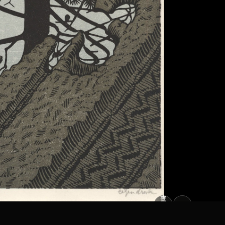
查
看
原
大
图
图