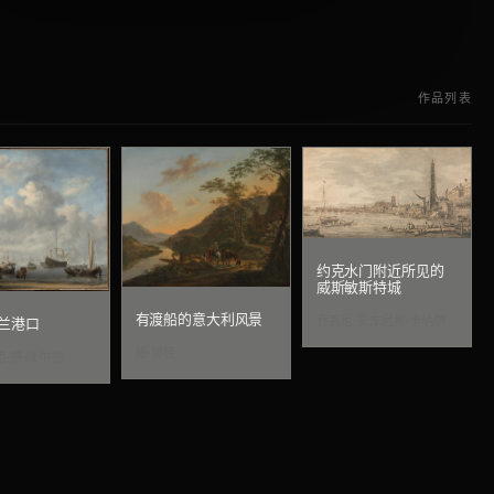
作品列表
约克水门附近所见的
威斯敏斯特城
有渡船的意大利风景
乔瓦尼·安东尼奥·卡纳尔
兰港口
扬·博特
范·德·维尔德