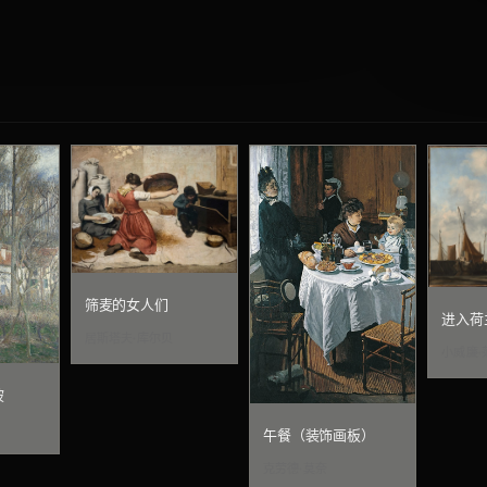
筛麦的女人们
进入荷
居斯塔夫·库尔贝
小威廉·
坡
午餐（装饰画板）
克劳德·莫奈