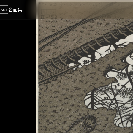
名画集
ART