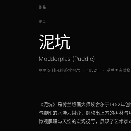
作品
作品
泥坑
Modderplas (Puddle)
莫里茨·科内利斯·埃舍尔
1952年
荷兰国家博物
《泥坑》是荷兰版画大师埃舍尔于1952年
与脚印的水洼为媒介，倒映出上方的树林与
微观肌理与天空的宏观视野，展现了艺术家