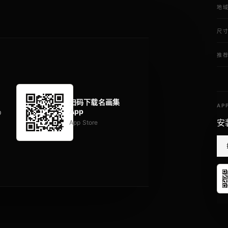
地
尺
推
扫码下载名画集
AP
App
p
安
App Store