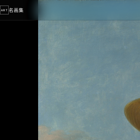
名画集
ART