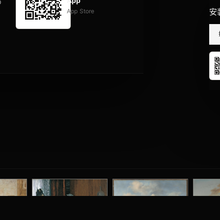
App
p
安
App Store