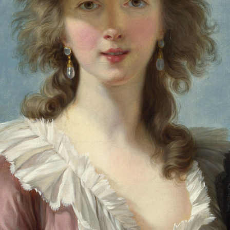
2
3
4
5
1
5
个
看
点