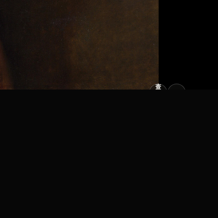
查
看
原
大
图
图