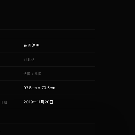
布面油画
质
代
18世纪
域
法国
/
英国
97.8cm x 70.5cm
寸
2019年11月20日
荐日期
P