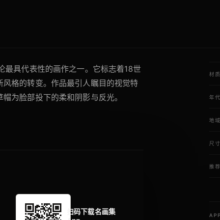
伦最具代表性的画作之一。它标志着18世
材
新风格的转变。作品最引人瞩目的视觉特
草帽为脸部投下的柔和阴影与反光。
年
地
尺
推
扫码下载名画集
AP