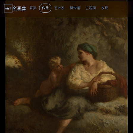
名画集
首页
作品
艺术家
博物馆
主题展
发现
ART
2
3
4
5
1
5
个
看
点