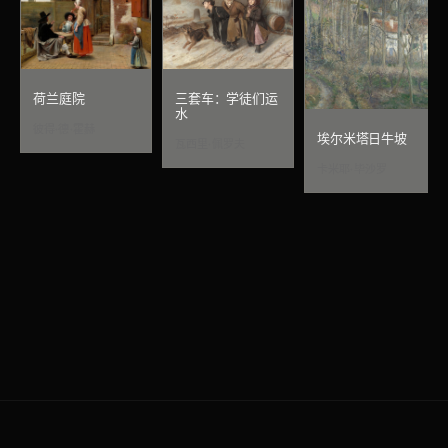
荷兰庭院
三套车：学徒们运
水
彼得·德·霍赫
埃尔米塔日牛坡
瓦西里·佩罗夫
卡米耶·毕沙罗